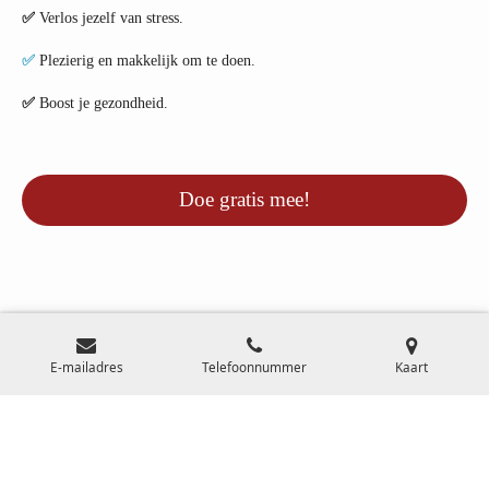
✅
Verlos jezelf van stress.
✅
Plezierig en makkelijk om te doen.
✅
Boost je gezondheid.
Doe gratis mee!
F
Y
E-mailadres
Telefoonnummer
Kaart
a
o
c
u
© 2007-2025 Klankschaal Expertise Centrum l KvK 34279784 l BTW
e
T
b
u
NL001703071B83 l
Privacyverklaring
l
Algemene voorwaarden
l
o
b
Disclaimer
o
e