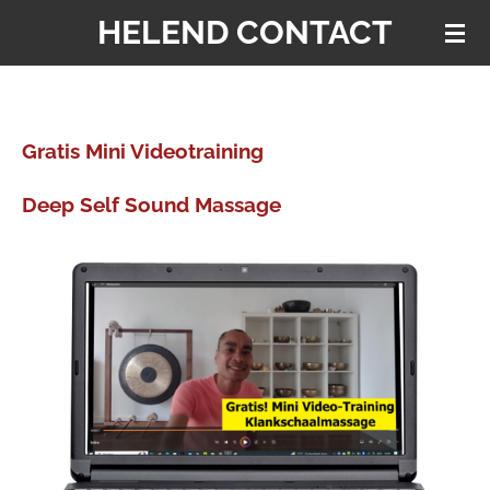
HELEND CONTACT
Ga
direct
naar
de
hoofdinhoud
Gratis Mini Videotraining
Deep Self Sound Massage