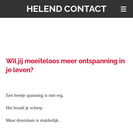
HELEND CONTACT
Ga
direct
naar
de
hoofdinhoud
Wil jij moeiteloos meer ontspanning in
je leven?
Een beetje spanning is niet erg.
Het houdt je scherp.
Maar doorslaan is makkelijk.