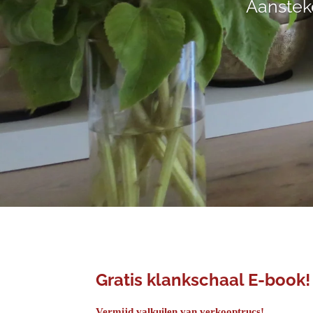
Aansteke
Gratis klankschaal E-book!
Vermijd valkuilen van verkooptrucs!