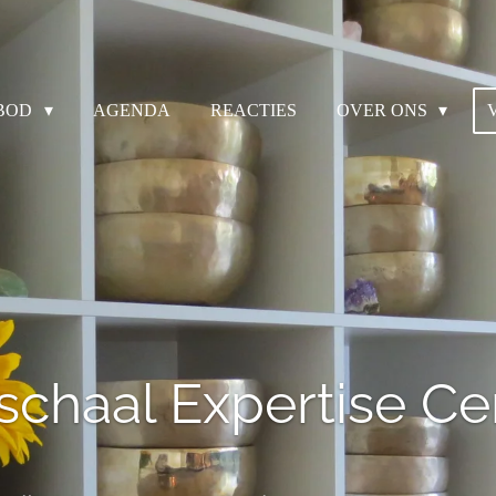
BOD
AGENDA
REACTIES
OVER ONS
schaal Expertise C