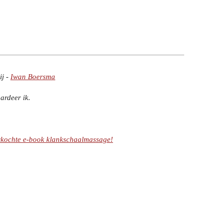
j -
Iwan Boersma
ardeer ik.
rkochte e-book klankschaalmassage!