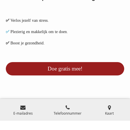
✅
Verlos jezelf van stress.
✅
Plezierig en makkelijk om te doen.
✅
Boost je gezondheid.
Doe gratis mee!
F
Y
E-mailadres
Telefoonnummer
Kaart
a
o
c
u
© 2007-2025 Klankschaal Expertise Centrum l KvK 34279784 l BTW
e
T