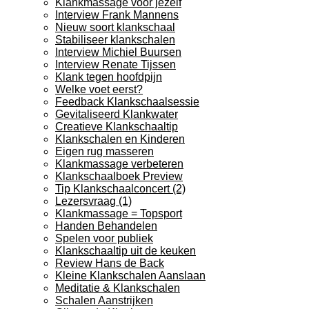
Klankmassage voor jezelf
Interview Frank Mannens
Nieuw soort klankschaal
Stabiliseer klankschalen
Interview Michiel Buursen
Interview Renate Tijssen
Klank tegen hoofdpijn
Welke voet eerst?
Feedback Klankschaalsessie
Gevitaliseerd Klankwater
Creatieve Klankschaaltip
Klankschalen en Kinderen
Eigen rug masseren
Klankmassage verbeteren
Klankschaalboek Preview
Tip Klankschaalconcert (2)
Lezersvraag (1)
Klankmassage = Topsport
Handen Behandelen
Spelen voor publiek
Klankschaaltip uit de keuken
Review Hans de Back
Kleine Klankschalen Aanslaan
Meditatie & Klankschalen
Schalen Aanstrijken