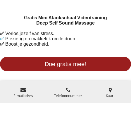
Gratis Mini Klankschaal Videotraining
Deep Self Sound Massage
✅
Verlos jezelf van stress.
✅
Plezierig en makkelijk om te doen.
✅
Boost je gezondheid.
Doe gratis mee!
E-mailadres
Telefoonnummer
Kaart
F
Y
a
o
c
u
© 2007-2025 Klankschaal Expertise Centrum l KvK 34279784 l
e
T
BTW NL001703071B83 l
Privacyverklaring
l
Algemene