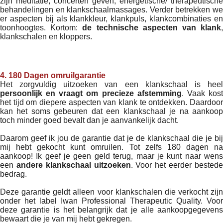
zijn meditatie, concerten geven, energetische/ therapeutische
behandelingen en klankschaalmassages. Verder betrekken we
er aspecten bij als klankkleur, klankpuls, klankcombinaties en
toonhoogtes. Kortom:
de technische aspecten van klank
klankschalen en kloppers.
4. 180 Dagen omruilgarantie
Het zorgvuldig uitzoeken van een klankschaal is heel
persoonlijk en vraagt om precieze afstemming
. Vaak kos
het tijd om diepere aspecten van klank te ontdekken. Daardoor
kan het soms gebeuren dat een klankschaal je na aankoop
toch minder goed bevalt dan je aanvankelijk dacht.
Daarom geef ik jou de garantie dat je de klankschaal die je bij
mij hebt gekocht kunt omruilen. Tot zelfs 180 dagen na
aankoop! Ik geef je geen geld terug, maar je kunt naar wens
een
andere klankschaal uitzoeken
. Voor het eerder bested
bedrag.
Deze garantie geldt alleen voor klankschalen die verkocht zijn
onder het label Iwan Professional Therapeutic Quality. Voor
deze garantie is het belangrijk dat je alle aankoopgegevens
bewaart die je van mij hebt gekregen.