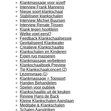
Klankmassage voor jezelf
Interview Frank Mannens
Nieuw soort klankschaal
Stabiliseer klankschalen
Interview Michiel Buursen
Interview Renate Tijssen
Klank tegen hoofdpijn
Welke voet eerst?
Feedback Klankschaalsessie
Gevitaliseerd Klankwater
Creatieve Klankschaaltip
Klankschalen en Kinderen
Eigen rug masseren
Klankmassage verbeteren
Klankschaalboek Preview
Tip Klankschaalconcert (2)
Lezersvraag (1)
Klankmassage = Topsport
Handen Behandelen
Spelen voor publiek
Klankschaaltip uit de keuken
Review Hans de Back
Kleine Klankschalen Aanslaan
Meditatie & Klankschalen
Schalen Aanstrijken