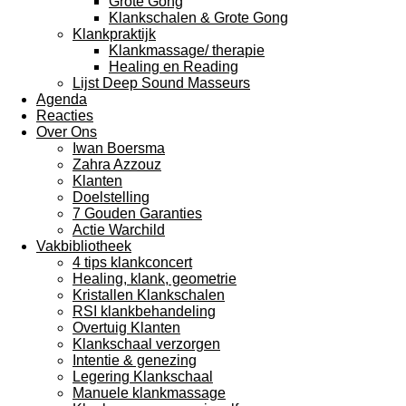
Grote Gong
Klankschalen & Grote Gong
Klankpraktijk
Klankmassage/ therapie
Healing en Reading
Lijst Deep Sound Masseurs
Agenda
Reacties
Over Ons
Iwan Boersma
Zahra Azzouz
Klanten
Doelstelling
7 Gouden Garanties
Actie Warchild
Vakbibliotheek
4 tips klankconcert
Healing, klank, geometrie
Kristallen Klankschalen
RSI klankbehandeling
Overtuig Klanten
Klankschaal verzorgen
Intentie & genezing
Legering Klankschaal
Manuele klankmassage