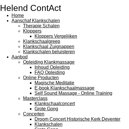
Helend ContAct
Home
Aanschaf Klankschalen
Therapie Schalen
Kloppers
Kloppers Vergelijken
Klankschaalgreep
Klankschaal Zuignappen
Klankschalen beluisteren
Aanbod
Opleiding Klankmassage
Inhoud Opleiding
FAQ Opleiding
Online Producten
Magische Meditatie
E-book Klankschaalmassage
Self Sound Massage - Online Training
Masterclass
Klankschaalconcert
Grote Gong
Concerten
Droom Concert Historische Kerk Deventer
Klankschalen