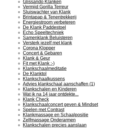
Glissando Klanken
Vermijd Gorilla Terreur
Sluiswachter van Klank
Brintapap & Tenentrekkerij
Energiestroom verbeteren
De Klank Paddestoel
Echo Speeltechniek
Samenklank Beluisteren
Versterk jezelf met klank
Corona Klopper
Concert & Gebaren
Klank & Geur
Fit met Klank :-)
Klankschaalmeditatie
De Klanktol
Klankschaalkussens
Advies klankschaal aanschaffen (1)
Klankschalen en Kinderen
Wat ik na 14 jaar ontdekte...
Klank Check
Klankschaalconcert geven & Mindset
Spelen met Contrast
Klankmassage en Schaalpositie
Zelfmassage Onderarmen
Klankschalen precies aanslaan