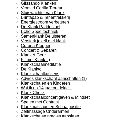
Glissando Klanken
Vermijd Gorilla Terreur
Sluiswachter van Klank
Brintapap & Tenentrekkerij
Energiestroom verbeteren
De Klank Paddestoel
Echo Speeltechniek
Samenklank Beluisteren
Versterk jezelf met klank
Corona Klopper
Concert & Gebaren
Klank & Geur
Fit met Klank :-)
Klankschaalmeditatie
De Klanktol
Klankschaalkussens
Advies klankschaal aanschaffen (1)
Klankschalen en Kinderen
Wat ik na 14 jaar ontdekte...
Klank Check
Klankschaalconcert geven & Mindset
Spelen met Contrast
Klankmassage en Schaalpositie
Zelfmassage Onderarmen
Klankschalen precies aanslaan