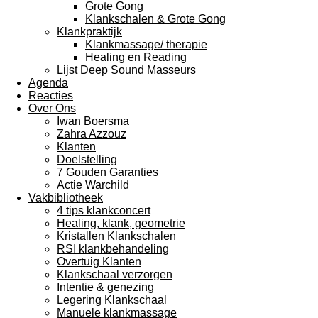
Grote Gong
Klankschalen & Grote Gong
Klankpraktijk
Klankmassage/ therapie
Healing en Reading
Lijst Deep Sound Masseurs
Agenda
Reacties
Over Ons
Iwan Boersma
Zahra Azzouz
Klanten
Doelstelling
7 Gouden Garanties
Actie Warchild
Vakbibliotheek
4 tips klankconcert
Healing, klank, geometrie
Kristallen Klankschalen
RSI klankbehandeling
Overtuig Klanten
Klankschaal verzorgen
Intentie & genezing
Legering Klankschaal
Manuele klankmassage