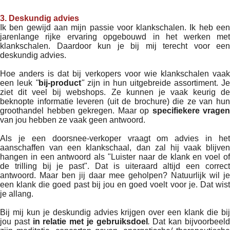
3. Deskundig advies
Ik ben gewijd aan mijn passie voor klankschalen. Ik heb een
jarenlange rijke ervaring opgebouwd in het werken met
klankschalen. Daardoor kun je bij mij terecht voor een
deskundig advies.
Hoe anders is dat bij verkopers voor wie klankschalen vaak
een leuk
"
bij-product
"
zijn in hun uitgebreide assortiment. Je
ziet dit veel bij webshops. Ze kunnen je vaak keurig de
beknopte informatie leveren (uit de brochure) die ze van hun
groothandel hebben gekregen. Maar op
specifiekere vragen
van jou hebben ze vaak geen antwoord.
Als je een doorsnee-verkoper vraagt om advies in het
aanschaffen van een klankschaal, dan zal hij vaak blijven
hangen in een antwoord als "Luister naar de klank en voel of
de trilling bij je past". Dat is uiteraard altijd een correct
antwoord. Maar ben jij daar mee geholpen? Natuurlijk wil je
een klank die goed past bij jou en goed voelt voor je. Dat wist
je allang.
Bij mij kun je deskundig advies krijgen over een klank die bij
jou past
in relatie met je gebru
iksdoel
.
Dat kan bijvoorbeel