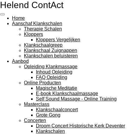
Helend ContAct
Ga
direct
naar
Home
de
Aanschaf Klankschalen
hoofdinhoud
Therapie Schalen
Kloppers
Kloppers Vergelijken
Klankschaalgreep
Klankschaal Zuignappen
Klankschalen beluisteren
Aanbod
Opleiding Klankmassage
Inhoud Opleiding
FAQ Opleiding
Online Producten
Magische Meditatie
E-book Klankschaalmassage
Self Sound Massage - Online Training
Masterclass
Klankschaalconcert
Grote Gong
Concerten
Droom Concert Historische Kerk Deventer
Klankschalen