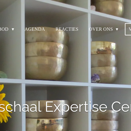
BOD
AGENDA
REACTIES
OVER ONS
schaal Expertise C