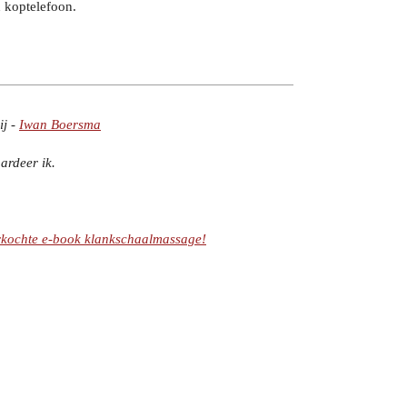
 koptelefoon.
j -
Iwan Boersma
ardeer ik.
rkochte e-book klankschaalmassage!