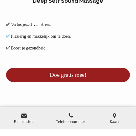
Deep Self Sound Massage
✅
Verlos jezelf van stress.
✅
Plezierig en makkelijk om te doen.
✅
Boost je gezondheid.
Doe gratis mee!
F
Y
E-mailadres
Telefoonnummer
Kaart
a
o
c
u
© 2007-2025 Klankschaal Expertise Centrum l KvK 34279784 l BTW
e
T