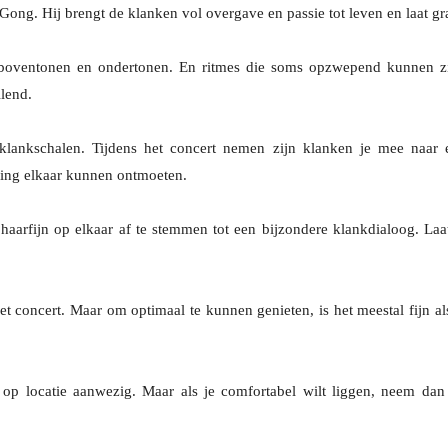
e Gong.
Hij brengt de klanken vol overgave en passie tot leven en laat g
 boventonen en ondertonen.
En ritmes die soms opzwepend kunnen zi
llend.
klankschalen. T
ijdens het concert nemen zijn klanken je mee naar 
ding elkaar kunnen ontmoeten.
haarfijn op elkaar af te stemmen tot een bijzondere klankdialoog. Laat
 het concert. Maar om optimaal te kunnen genieten, is het meestal fijn al
op locatie aanwezig. Maar als je comfortabel wilt liggen, neem dan 