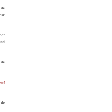
 de
nse
oor
und
 de
ist
 de