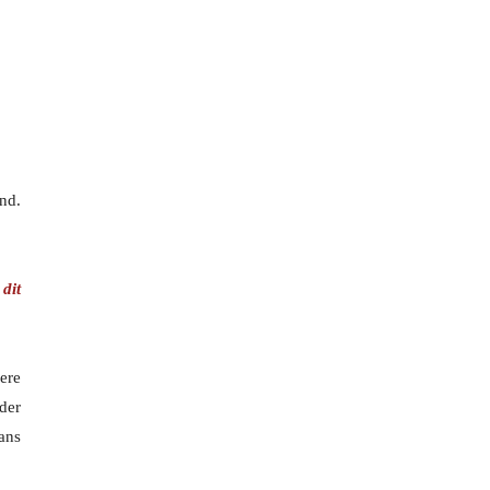
end.
dit
ere
der
ans