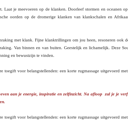
rt. Laat je meevoeren op de klanken. Doorleef stormen en oceanen op
ische oorden op de dromerige klanken van klankschalen en Afrikaa
anraking met klank. Fijne klanktrillingen om jou heen, resoneren ook d
raking. Van binnen en van buiten. Geestelijk en lichamelijk. Deze So
nning en bewustzijn te vinden.
ere toegift voor belangstellenden: een korte rugmassage uitgevoerd met
n aan je energie, inspiratie en zelfinzicht. Na afloop zul je je verfr
en.
ere toegift voor belangstellenden: een korte rugmassage uitgevoerd met