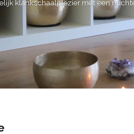
lijk klankschaalplezier met een nucht
e