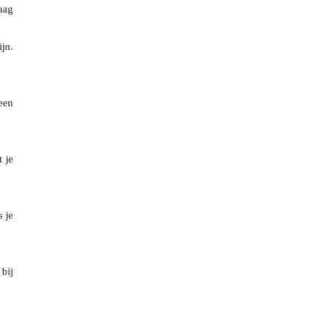
raag
jn.
een
 je
s je
bij