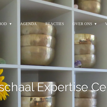
BOD
AGENDA
REACTIES
OVER ONS
schaal Expertise C