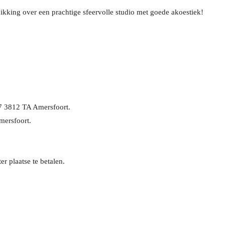
king over een prachtige sfeervolle studio met goede akoestiek!
37 3812 TA Amersfoort.
mersfoort.
r plaatse te betalen.