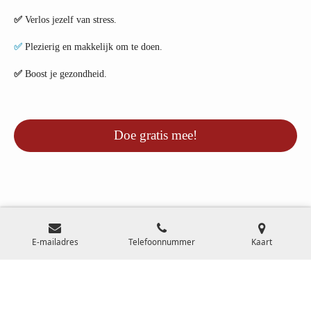
✅
Verlos jezelf van stress.
✅
Plezierig en makkelijk om te doen.
✅
Boost je gezondheid.
Doe gratis mee!
F
Y
E-mailadres
Telefoonnummer
Kaart
a
o
c
u
© 2007-2025 Klankschaal Expertise Centrum l KvK 34279784 l BTW
e
T
b
u
NL001703071B83 l
Privacyverklaring
l
Algemene voorwaarden
l
o
b
Disclaimer
o
e